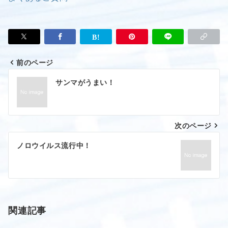
前のページ
投
サンマがうまい！
稿
ナ
次のページ
ビ
ゲ
ノロウイルス流行中！
ー
シ
ョ
関連記事
ン