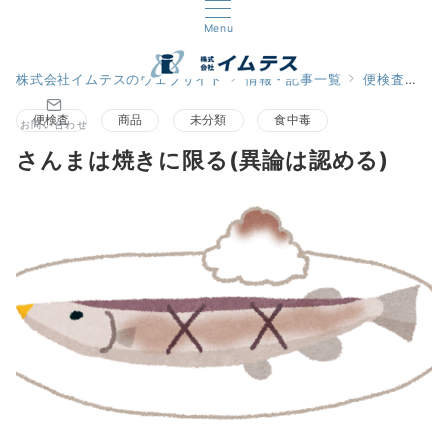
Menu
株式会社イムテスのウェブサイト
情報・記事一覧
便検査
さ
便検査
商品
未分類
食中毒
お問い合わせ
さんまは焼きに限る(異論は認める)